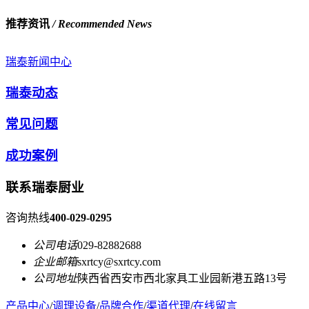
推荐资讯
/ Recommended News
瑞泰新闻中心
瑞泰动态
常见问题
成功案例
联系瑞泰厨业
咨询热线
400-029-0295
公司电话
029-82882688
企业邮箱
sxrtcy@sxrtcy.com
公司地址
陕西省西安市西北家具工业园新港五路13号
产品中心
/
调理设备
/
品牌合作
/
渠道代理
/
在线留言